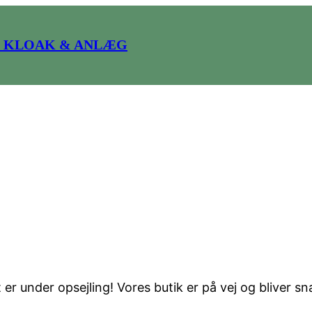
 KLOAK & ANLÆG
ing er på vej i ho
er under opsejling! Vores butik er på vej og bliver sn