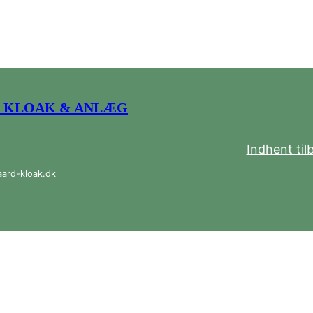
 KLOAK & ANLÆG
Indhent til
aard-kloak.dk