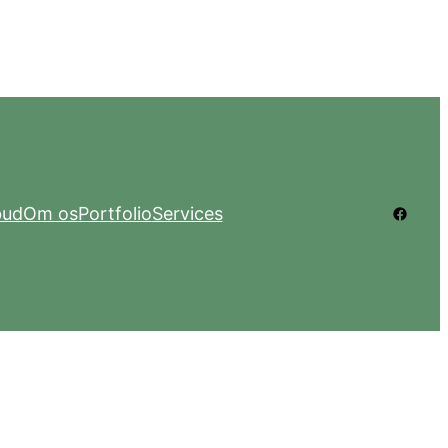
Facebo
bud
Om os
Portfolio
Services