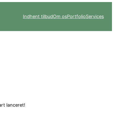
Indhent tilbud
Om os
Portfolio
Services
risonten
art lanceret!