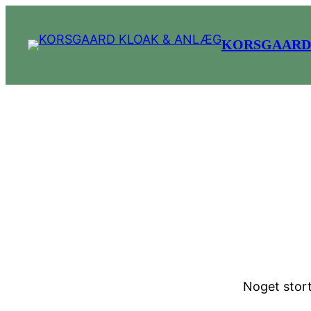
KORSGAARD
Store t
Noget stort 