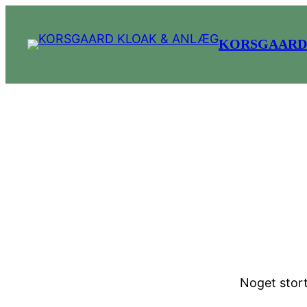
KORSGAARD
Store t
Noget stort 