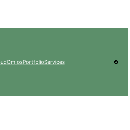
Facebo
bud
Om os
Portfolio
Services