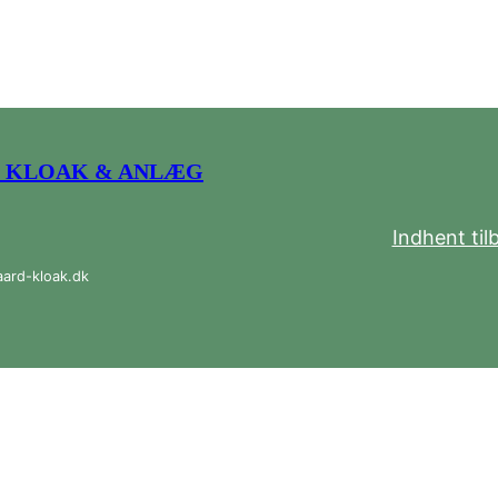
 KLOAK & ANLÆG
Indhent til
aard-kloak.dk