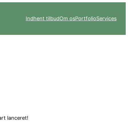
Indhent tilbud
Om os
Portfolio
Services
risonten
art lanceret!