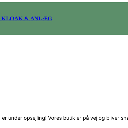
 KLOAK & ANLÆG
ing er på vej i ho
er under opsejling! Vores butik er på vej og bliver sn